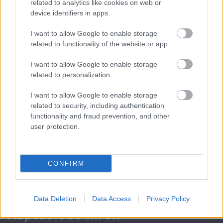
related to analytics like cookies on web or
device identifiers in apps.
Leeds United
vs
Manchester United
2026-08-12 20:30
I want to allow Google to enable storage
AC Milan
vs
Manchester United
2026-08-15 18:00
related to functionality of the website or app.
ELŐZŐ MÉRKŐZÉSEK
I want to allow Google to enable storage
related to personalization.
Támogatás
I want to allow Google to enable storage
related to security, including authentication
functionality and fraud prevention, and other
user protection.
Támogasd adományoddal
a ManUtdFanatics.hu működését!
CONFIRM
Data Deletion
Data Access
Privacy Policy
Kapcsolódó hírek