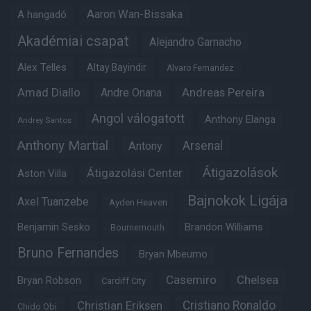
Aaron Wan-Bissaka
A hangadó
Akadémiai csapat
Alejandro Garnacho
Alex Telles
Altay Bayindir
Alvaro Fernandez
Amad Diallo
Andre Onana
Andreas Pereira
Angol válogatott
Anthony Elanga
Andrey Santos
Anthony Martial
Arsenal
Antony
Átigazolások
Átigazolási Center
Aston Villa
Bajnokok Ligája
Axel Tuanzebe
Ayden Heaven
Benjamin Sesko
Brandon Williams
Bournemouth
Bruno Fernandes
Bryan Mbeumo
Casemiro
Chelsea
Bryan Robson
Cardiff City
Christian Eriksen
Cristiano Ronaldo
Chido Obi