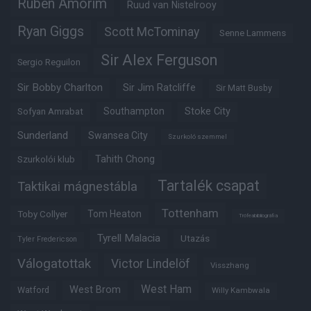
Ruben Amorim
Ruud van Nistelrooy
Ryan Giggs
Scott McTominay
Senne Lammens
Sir Alex Ferguson
Sergio Reguilon
Sir Bobby Charlton
Sir Jim Ratcliffe
Sir Matt Busby
Southampton
Stoke City
Sofyan Amrabat
Sunderland
Swansea City
Szurkoló szemmel
Tahith Chong
Szurkolói klub
Tartalék csapat
Taktikai mágnestábla
Tottenham
Tom Heaton
Toby Collyer
Trófeabibliográfia
Tyrell Malacia
Utazás
Tyler Fredericson
Válogatottak
Victor Lindelöf
Visszhang
West Ham
West Brom
Watford
Willy Kambwala