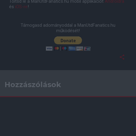
Töltsd le a ManUtdFanatics.hu mobil applikációt
Androidra
és
iOS-re
!
Támogasd adományoddal a ManUtdFanatics.hu
működését!
Hozzászólások