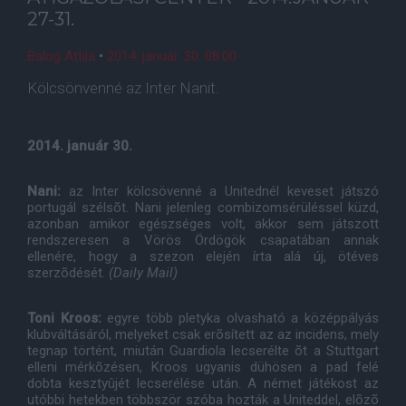
27-31.
Balog Attila
•
2014. január. 30. 08:00
Kölcsönvenné az Inter Nanit.
2014. január 30.
Nani:
az Inter kölcsövenné a Unitednél keveset játszó
portugál szélsõt. Nani jelenleg combizomsérüléssel küzd,
azonban amikor egészséges volt, akkor sem játszott
rendszeresen a Vörös Ördögök csapatában annak
ellenére, hogy a szezon elején írta alá új, ötéves
szerzõdését.
(Daily Mail)
Toni Kroos:
egyre több pletyka olvasható a középpályás
klubváltásáról, melyeket csak erõsített az az incidens, mely
tegnap történt, miután Guardiola lecserélte õt a Stuttgart
elleni mérkõzésen, Kroos ugyanis dühösen a pad felé
dobta kesztyûjét lecserélése után. A német játékost az
utóbbi hetekben többször szóba hozták a Uniteddel, elõzõ