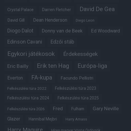
David De Gea
Crystal Palace
Darren Fletcher
Dean Henderson
David Gill
Diego Leon
Diogo Dalot
Donny van de Beek
Ed Woodward
Edinson Cavani
Edzői stáb
Egykori játékosok
Érdekességek
Erik ten Hag
Európa-liga
Eric Bailly
FA-kupa
Everton
Facundo Pellistri
Felkészülési túra 2022
Felkészülési túra 2023
Felkészülési túra 2024
Felkészülési túra 2025
Fred
Gary Neville
Fulham
Felkészülési túra 2026
Glazer
Hannibal Mejbri
Harry Amass
Harry Maguire
Híres magyar Vörös Ördögök