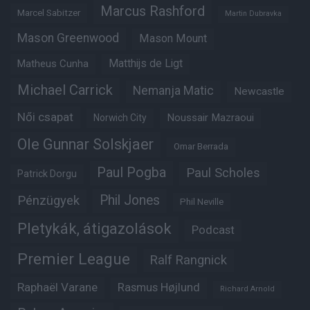
Marcus Rashford
Marcel Sabitzer
Martin Dubravka
Mason Greenwood
Mason Mount
Matheus Cunha
Matthijs de Ligt
Michael Carrick
Nemanja Matic
Newcastle
Női csapat
Noussair Mazraoui
Norwich City
Ole Gunnar Solskjaer
Omar Berrada
Paul Pogba
Paul Scholes
Patrick Dorgu
Phil Jones
Pénzügyek
Phil Neville
Pletykák, átigazolások
Podcast
Premier League
Ralf Rangnick
Raphaël Varane
Rasmus Højlund
Richard Arnold