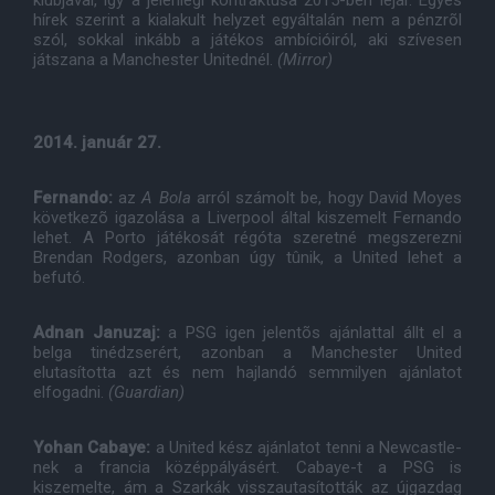
klubjával, így a jelenlegi kontraktusa 2015-ben lejár. Egyes
hírek szerint a kialakult helyzet egyáltalán nem a pénzrõl
szól, sokkal inkább a játékos ambícióiról, aki szívesen
játszana a Manchester Unitednél.
(Mirror)
2014. január 27.
Fernando:
az
A Bola
arról számolt be, hogy David Moyes
következõ igazolása a Liverpool által kiszemelt Fernando
lehet. A Porto játékosát régóta szeretné megszerezni
Brendan Rodgers, azonban úgy tûnik, a United lehet a
befutó.
Adnan Januzaj:
a PSG igen jelentõs ajánlattal állt el a
belga tinédzserért, azonban a Manchester United
elutasította azt és nem hajlandó semmilyen ajánlatot
elfogadni.
(Guardian)
Yohan Cabaye:
a United kész ajánlatot tenni a Newcastle-
nek a francia középpályásért. Cabaye-t a PSG is
kiszemelte, ám a Szarkák visszautasították az újgazdag