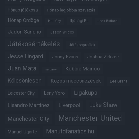
Hónap játékosa
Hónap legjobbja szavazás
Hónap Ördöge
Ifjúsági BL
Hull City
Jack Butland
Jadon Sancho
Jason Wilcox
Játékosértékelés
Játékosprofilok
Jesse Lingard
Jonny Evans
Joshua Zirkzee
Juan Mata
Kobbie Mainoo
Karl Darlow
Kölcsönlesen
Közös meccsnézések
Lee Grant
Ligakupa
Leny Yoro
Leicester City
Luke Shaw
Lisandro Martinez
Liverpool
Manchester United
Manchester City
Manutdfanatics.hu
Manuel Ugarte