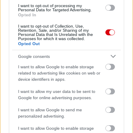
I want to opt-out of processing my
Personal Data for Targeted Advertising.
Opted In
I want to opt-out of Collection, Use,
Retention, Sale, and/or Sharing of my
Personal Data that Is Unrelated with the
Purposes for which it was collected.
Opted Out
Google consents
Meccs Center
I want to allow Google to enable storage
related to advertising like cookies on web or
device identifiers in apps.
Paris Saint-Germain
vs
I want to allow my user data to be sent to
Manchester United
Google for online advertising purposes.
Felkészülési szezon 4. mérkőzés
I want to allow Google to send me
Nya Ullevi, Göteborg
personalized advertising.
2026-08-08 17:00
I want to allow Google to enable storage