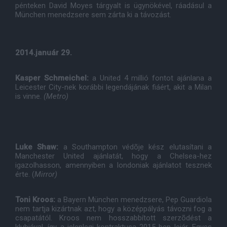
pénteken David Moyes tárgyalt is ügynökével, ráadásul a
München menedzsere sem zárta ki a távozást.
2014.január 29.
Kasper Schmeichel:
a United 4 millió fontot ajánlana a
Leicester City-nek korábbi legendájának fiáért, akit a Milan
is vinne.
(Metro)
Luke Shaw:
a Southampton védõje kész elutasítani a
Manchester United ajánlatát, hogy a Chelsea-hez
igazolhasson, amennyiben a londoniak ajánlatot tesznek
érte. (
Mirror)
Toni Kroos:
a Bayern München menedzsere, Pep Guardiola
nem tartja kizártnak azt, hogy a középpályás távozni fog a
csapatától. Kroos nem hosszabbított szerzõdést a