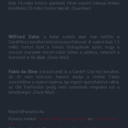
klub 14 millió fontos ajánlatát. Hírek szerint Cabaye értéke
körülbelül 25 millió fontra taksált.
(Guardian)
Wilfried Zaha:
a fiatal szélsõ akár már hétfõn a
Cardiffhoz kerülhet kölcsönszerzõdéssel. A walesi klub 1,5
millió fontot fizet a Vörös Ördögöknek azért, hogy a
szezon maradék részét náluk töltse a játékos, valamint a
fizetését is õk állják.
(Daily Mail)
Fabio da Silva:
a brazil védõ is a Cardiff City-hez kerülhet,
de õt nem kölcsön, hanem eladja a United. Fabio
szerzõdése a nyáron lejárna, így ingyen igazolhatóvá válna,
az Old Traffordon pedig nem szeretnék megvárni ezt a
lehetõséget.
(Daily Mail)
ManUtdFanatics.hu
Kövess minket
Facebookon
,
Instagramon
és
YouTube-on
is!