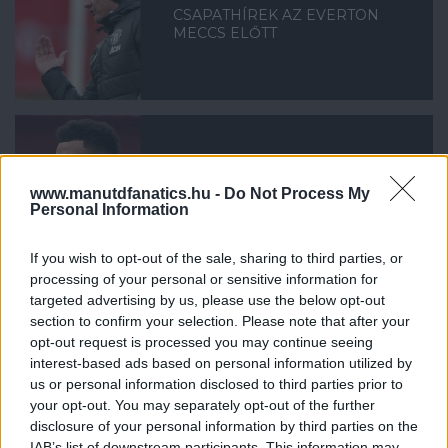
CSAPATHÍREK AZ EVERTON
MECCS ELŐTT
LINGARD A LA LIGABA MEHET
www.manutdfanatics.hu -
Do Not Process My
KÖLCSÖNBE
Personal Information
If you wish to opt-out of the sale, sharing to third parties, or
processing of your personal or sensitive information for
targeted advertising by us, please use the below opt-out
section to confirm your selection. Please note that after your
opt-out request is processed you may continue seeing
CSAPATHÍREK AZ EVERTON
interest-based ads based on personal information utilized by
MECCS ELŐTT
us or personal information disclosed to third parties prior to
your opt-out. You may separately opt-out of the further
disclosure of your personal information by third parties on the
IAB’s list of downstream participants. This information may