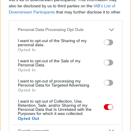
also be disclosed by us to third parties on the
IAB’s List of
Downstream Participants
that may further disclose it to other
third parties.
LINGARD KÉPVISELŐI MÁS
KLUBOKKAL TÁRGYALNAK
Please note that this website/app uses one or more Google
Personal Data Processing Opt Outs
services and may gather and store information including but
not limited to your visit or usage behaviour. You may click to
I want to opt-out of the Sharing of my
personal data.
grant or deny consent to Google and its third-party tags to
Opted In
use your data for below specified purposes in below Google
consent section.
I want to opt-out of the Sale of my
Personal Data.
LINGARD MOURINHO
Opted In
CÉLKERESZTJÉBEN?
I want to opt-out of processing my
Personal Data for Targeted Advertising.
Opted In
I want to opt-out of Collection, Use,
Retention, Sale, and/or Sharing of my
Personal Data that Is Unrelated with the
Purposes for which it was collected.
POGBA HAMAROSAN
Opted Out
TÁRGYALNA SZERZŐDÉSÉRŐL
Google consents