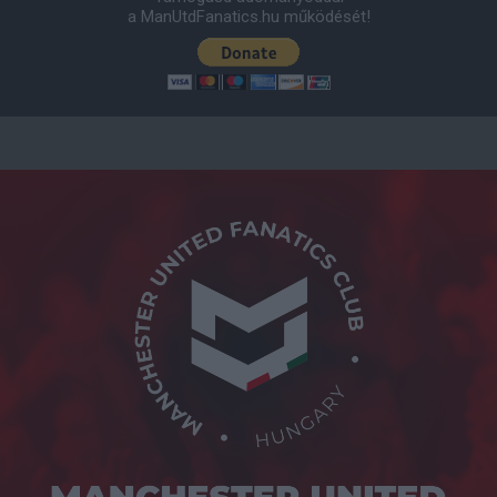
a ManUtdFanatics.hu működését!