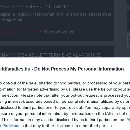
ENC SZEPTEMBERI PILLANATA
apta a legjobb játékosnak járó elismerést szeptember
 league-ben.
zeptember. 30. 12:09
•
10 hozzászólás
NAK VISSZA KELLETT TÉRNIE AZ ALAPOKHOZ
ted legendás támadójával, Andy Cole-lal kapcsolatban
zzal, hogy tud egy-két dolgot a gólszerzésről.
dfanatics.hu -
Do Not Process My Personal Information
zeptember. 27. 10:37
•
21 hozzászólás
to opt-out of the sale, sharing to third parties, or processing of your per
formation for targeted advertising by us, please use the below opt-out s
r selection. Please note that after your opt-out request is processed y
BOLDOG RASHORDOT LÁTOK
eing interest-based ads based on personal information utilized by us or
disclosed to third parties prior to your opt-out. You may separately opt-
ed menedzsere, Erik ten Hag egy olyan "boldog Marcus
kinél a kemény munka és az edzésekbe vetett jó energiák
losure of your personal information by third parties on the IAB’s list of
. This information may also be disclosed by us to third parties on the
IA
Participants
that may further disclose it to other third parties.