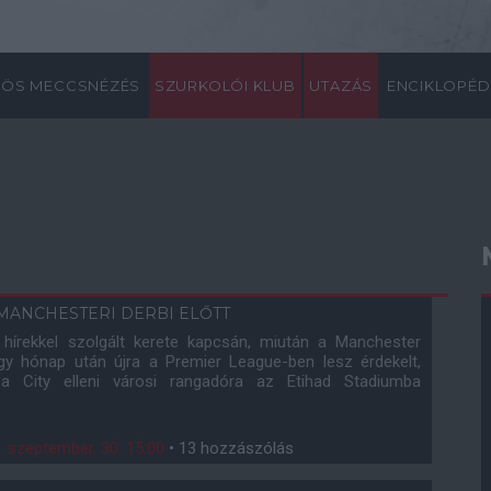
ÖS MECCSNÉZÉS
SZURKOLÓI KLUB
UTAZÁS
ENCIKLOPÉD
MANCHESTERI DERBI ELŐTT
s hírekkel szolgált kerete kapcsán, miután a Manchester
y hónap után újra a Premier League-ben lesz érdekelt,
a City elleni városi rangadóra az Etihad Stadiumba
. szeptember. 30. 15:00
•
13 hozzászólás