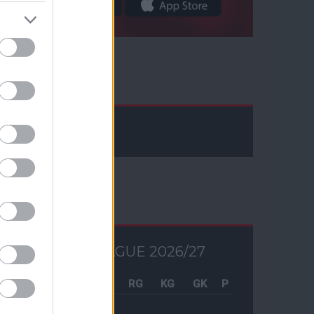
Facebook
Tabella
PREMIER LEAGUE 2026/27
Csapat
M
RG
KG
GK
P