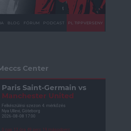
IA
BLOG
FÓRUM
PODCAST
PL TIPPVERSENY
Meccs Center
Paris Saint-Germain
vs
Manchester United
Felkészülési szezon 4. mérkőzés
Nya Ullevi, Göteborg
2026-08-08 17:00
0 nap 13 óra 49 perc 18 másodperc