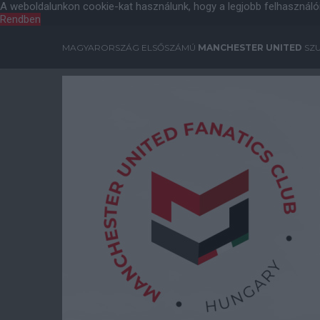
A weboldalunkon cookie-kat használunk, hogy a legjobb felhasználó
Rendben
MAGYARORSZÁG ELSŐSZÁMÚ
MANCHESTER UNITED
SZU