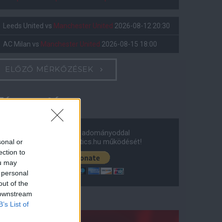
Leeds United
vs
Manchester United
2026-08-12 20:30
AC Milan
vs
Manchester United
2026-08-15 18:00
ELŐZŐ MÉRKŐZÉSEK
Támogatás
Támogasd adományoddal
a ManUtdFanatics.hu működését!
sonal or
ection to
ou may
 personal
out of the
 downstream
B’s List of