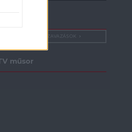
Szavazás
KORÁBBI SZAVAZÁSOK
TV műsor