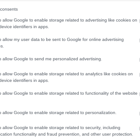
, sem Marcus Rashfordot a Manchester United hétfő esti,
noki rangadójára.
consents
o allow Google to enable storage related to advertising like cookies on
. augusztus. 22. 12:00
•
57 hozzászólás
evice identifiers in apps.
ZNI FOGJA A LIVERPOOL ELLENI MECCSET
o allow my user data to be sent to Google for online advertising
d támadója, Marcus Rashford elárulta, hogy élvezni fogja
s.
 a Liverpool elleni mérkőzés jelent majd az Old Traffordon,
to allow Google to send me personalized advertising.
ugusztus. 21. 11:31
•
425 hozzászólás
o allow Google to enable storage related to analytics like cookies on
evice identifiers in apps.
FORD NAGYON FONTOS SZÁMUNKRA
o allow Google to enable storage related to functionality of the website
rcus Rashford jövőjével kapcsolatos találgatásokra azt
ted támadója marad a klubnál.
o allow Google to enable storage related to personalization.
ugusztus. 12. 15:15
•
58 hozzászólás
o allow Google to enable storage related to security, including
cation functionality and fraud prevention, and other user protection.