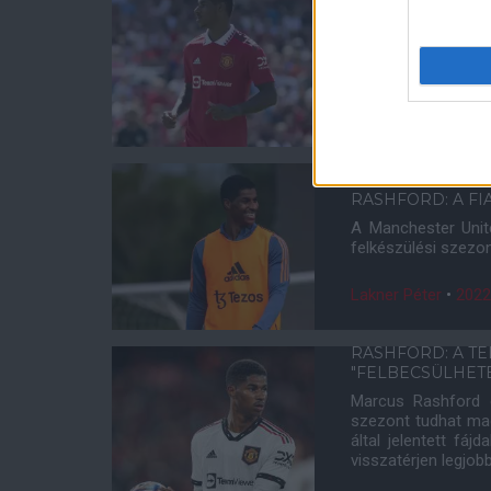
UNITED: EL A K
Marcus Rashford a 
idén nyáron a Manch
Lakner Péter
•
2022
RASHFORD: A F
A Manchester Unit
felkészülési szezon
Lakner Péter
•
2022
RASHFORD: A TE
"FELBECSÜLHET
Marcus Rashford e
szezont tudhat ma
által jelentett fáj
visszatérjen legjob