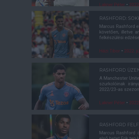
Lakner Péter
•
2022.
RASHFORD: SOK
Marcus Rashford el
követően, illetve 
felkészülési edzés
Házi Tibor
•
2022. jú
RASHFORD ÜZEN
A Manchester Unite
szurkolóinak irán
2022/23-as szezonb
Lakner Péter
•
2022.
RASHFORD FELFR
Marcus Rashford ö
első hetet Erik ten