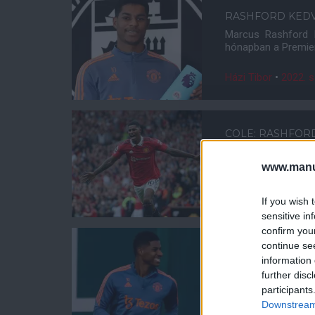
RASHFORD KEDV
Marcus Rashford k
hónapban a Premier
Házi Tibor
•
2022. s
COLE: RASHFORD
A Manchester Uni
mindenki egyetért a
www.manut
Házi Tibor
•
2022. s
If you wish 
sensitive in
confirm you
TEN HAG: EGY 
continue se
information 
A Manchester Unit
Rashfordot lát", a
further disc
kifizetődnek.
participants
Downstream 