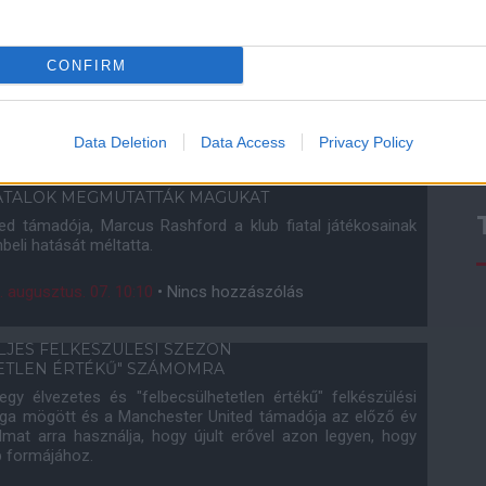
EZEKKEL RASHFORDTÓL!
Paris Saint-Germain érdeklődése ellenére nem fog távozni
ester Unitedtől, értesült az ESPN.
CONFIRM
. augusztus. 12. 11:00
•
64 hozzászólás
Data Deletion
Data Access
Privacy Policy
IATALOK MEGMUTATTÁK MAGUKAT
ed támadója, Marcus Rashford a klub fiatal játékosainak
beli hatását méltatta.
. augusztus. 07. 10:10
•
Nincs hozzászólás
LJES FELKÉSZÜLÉSI SZEZON
ETLEN ÉRTÉKŰ" SZÁMOMRA
gy élvezetes és "felbecsülhetetlen értékű" felkészülési
ga mögött és a Manchester United támadója az előző év
dalmat arra használja, hogy újult erővel azon legyen, hogy
b formájához.