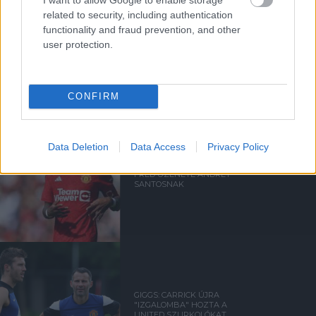
related to security, including authentication
functionality and fraud prevention, and other
user protection.
Kapcsolódó hírek
EGYKORI JÁTÉKOSOK
CONFIRM
Data Deletion
Data Access
Privacy Policy
FRED ÜZENETE ANDREY
SANTOSNAK
GIGGS: CARRICK ÚJRA
"IZGALOMBA" HOZTA A
UNITED SZURKOLÓKAT