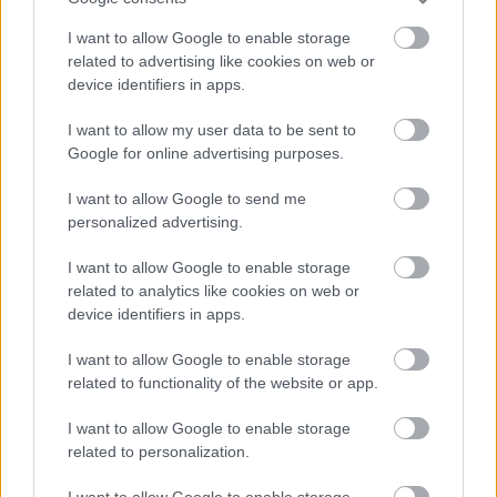
Felkészülési szezon 4. mérkőzés
Nya Ullevi, Göteborg
I want to allow Google to enable storage
2026-08-08 17:00
related to advertising like cookies on web or
device identifiers in apps.
I want to allow my user data to be sent to
Leeds United
vs
Manchester United
2026-08-12 20:30
Google for online advertising purposes.
AC Milan
vs
Manchester United
2026-08-15 18:00
I want to allow Google to send me
personalized advertising.
ELŐZŐ MÉRKŐZÉSEK
I want to allow Google to enable storage
related to analytics like cookies on web or
Támogatás
device identifiers in apps.
I want to allow Google to enable storage
related to functionality of the website or app.
Támogasd adományoddal
a ManUtdFanatics.hu működését!
I want to allow Google to enable storage
related to personalization.
I want to allow Google to enable storage