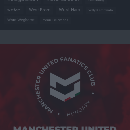
West Ham
West Brom
Watford
Willy Kambwala
Wout Weghorst
Youri Tielemans