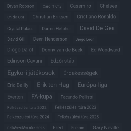
Casemiro
Chelsea
Bryan Robson
Cardiff City
Christian Eriksen
Cristiano Ronaldo
Chido Obi
David De Gea
Crystal Palace
Darren Fletcher
Dean Henderson
David Gill
Diego Leon
Diogo Dalot
Donny van de Beek
Ed Woodward
Edinson Cavani
Edzői stáb
Egykori játékosok
Érdekességek
Erik ten Hag
Európa-liga
Eric Bailly
FA-kupa
Everton
Facundo Pellistri
Felkészülési túra 2022
Felkészülési túra 2023
Felkészülési túra 2024
Felkészülési túra 2025
Fred
Gary Neville
Fulham
Felkészülési túra 2026