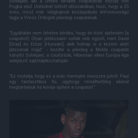
Solskjaer, aki a United tartalék csapatának edzője volt
Pogba első Unitednél töltött időszakában, hiszi, hogy a 25
éves, most már világbajnok középpályás létfontosságú
tagja a Vörös Ördögök jelenlegi csapatának.
"Egyáltalán nem lehetne kérdés, hogy én köré építeném [a
csapatot]. Olyan játékosaim voltak vele együtt, mint David
[Gray] és Etzaz [Hussain], akik holnap is a kezem alatt
játszanak majd" - kezdte a jelenleg a Molde csapatát
irányító Solskjaer, a csütörtöki, Hibernian elleni Európa-liga
selejtező sajtótájékoztatóján.
"Ez mutatja, hogy ez a srác mennyire messzire jutott. Paul
egy fantasztikus fiú, úgyhogy remélhetőleg sikerül
megtartaniuk és köréje építeni a csapatot."