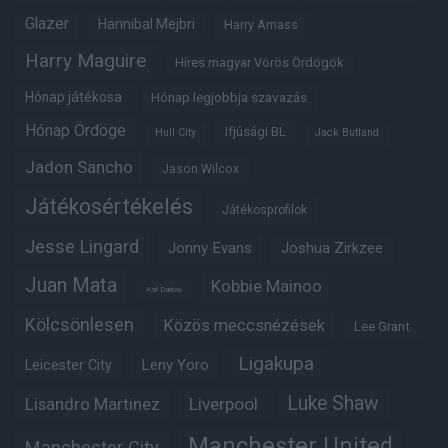
Glazer
Hannibal Mejbri
Harry Amass
Harry Maguire
Híres magyar Vörös Ördögök
Hónap játékosa
Hónap legjobbja szavazás
Hónap Ördöge
Ifjúsági BL
Hull City
Jack Butland
Jadon Sancho
Jason Wilcox
Játékosértékelés
Játékosprofilok
Jesse Lingard
Jonny Evans
Joshua Zirkzee
Juan Mata
Kobbie Mainoo
Karl Darlow
Kölcsönlesen
Közös meccsnézések
Lee Grant
Ligakupa
Leny Yoro
Leicester City
Luke Shaw
Lisandro Martinez
Liverpool
Manchester United
Manchester City