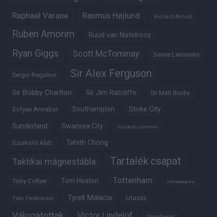
Raphaël Varane
Rasmus Højlund
Richard Arnold
Ruben Amorim
Ruud van Nistelrooy
Ryan Giggs
Scott McTominay
Senne Lammens
Sir Alex Ferguson
Sergio Reguilon
Sir Bobby Charlton
Sir Jim Ratcliffe
Sir Matt Busby
Southampton
Stoke City
Sofyan Amrabat
Sunderland
Swansea City
Szurkoló szemmel
Tahith Chong
Szurkolói klub
Tartalék csapat
Taktikai mágnestábla
Tottenham
Tom Heaton
Toby Collyer
Trófeabibliográfia
Tyrell Malacia
Utazás
Tyler Fredericson
Válogatottak
Victor Lindelöf
Visszhang