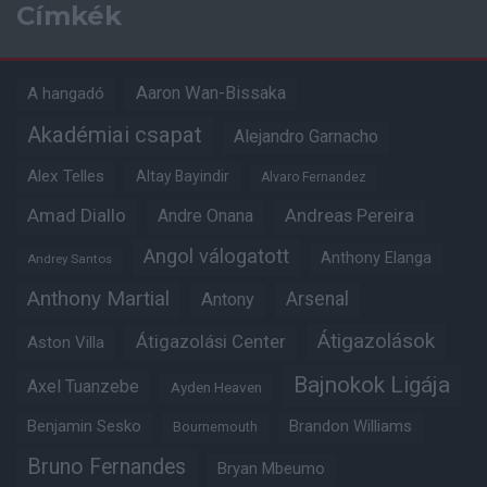
Címkék
Aaron Wan-Bissaka
A hangadó
Akadémiai csapat
Alejandro Garnacho
Alex Telles
Altay Bayindir
Alvaro Fernandez
Amad Diallo
Andre Onana
Andreas Pereira
Angol válogatott
Anthony Elanga
Andrey Santos
Anthony Martial
Arsenal
Antony
Átigazolások
Átigazolási Center
Aston Villa
Bajnokok Ligája
Axel Tuanzebe
Ayden Heaven
Benjamin Sesko
Brandon Williams
Bournemouth
Bruno Fernandes
Bryan Mbeumo