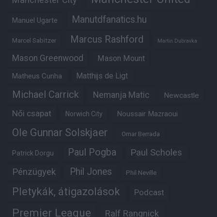
Manutdfanatics.hu
Manuel Ugarte
Marcus Rashford
Marcel Sabitzer
Martin Dubravka
Mason Greenwood
Mason Mount
Matheus Cunha
Matthijs de Ligt
Michael Carrick
Nemanja Matic
Newcastle
Női csapat
Noussair Mazraoui
Norwich City
Ole Gunnar Solskjaer
Omar Berrada
Paul Pogba
Paul Scholes
Patrick Dorgu
Phil Jones
Pénzügyek
Phil Neville
Pletykák, átigazolások
Podcast
Premier League
Ralf Rangnick