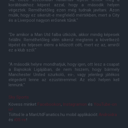
korábbiakhoz képest azzal, hogy a második helyen
végeztek. Remélhetőleg ezen még tudnak javítani. Azon
múlik, hogy ez sikerült-e megfelelő mértékben, mert a City
és a Liverpool nagyon erősnek tűnik."
"De amikor a Man Utd falba ütközik, akkor mindig képesek
felállni. Remélhetőleg idén sikerül megtenni a következő
lépést és teljesen elérni a kitűzött célt, mert ez az, amiről
ez a klub szól."
"A második helyre mondhatjuk, hogy igen, ott lesz a csapat
a Bajnokok Ligájában, de nem hiszem, hogy bármely
Manchester United szurkoló, ex-, vagy jelenlegi játékos
elégedett lenne az ezüstéremmel. Az első helyen kell
lennünk."
Sky Sports
Kövess minket
Facebookon
,
Instagramon
és
YouTube-on
is!
Töltsd le a ManUtdFanatics.hu mobil applikációt
Androidra
és
iOS-re
!