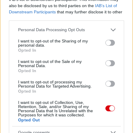
also be disclosed by us to third parties on the
IAB’s List of
Downstream Participants
that may further disclose it to other
third parties.
Please note that this website/app uses one or more Google
Personal Data Processing Opt Outs
services and may gather and store information including but
not limited to your visit or usage behaviour. You may click to
I want to opt-out of the Sharing of my
personal data.
grant or deny consent to Google and its third-party tags to
Opted In
use your data for below specified purposes in below Google
consent section.
I want to opt-out of the Sale of my
Personal Data.
Opted In
I want to opt-out of processing my
Personal Data for Targeted Advertising.
Meccs Center
Opted In
I want to opt-out of Collection, Use,
Retention, Sale, and/or Sharing of my
Personal Data that Is Unrelated with the
Paris Saint-Germain
vs
Purposes for which it was collected.
Opted Out
Manchester United
Google consents