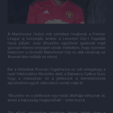
A Manchester United már pénteken megkezdi a Premier
League új szezonját, amikor a Leicester City-t fogadják
hazai pályán. José Mourinho együttese igyekszik majd
gyorsan letenni névjegyét annak érdekében, hogy nyomást
helyezzen a címvédő Manchester City-re, akik vasárnap az
Arsenal ellen indítják az idényt.
Bár a Unitednek finoman fogalmazva se volt sétagalopp a
nyári felkészülése Mourinho alatt, a Babaarcú Gyilkos hiszi,
hogy a menedzser és a játékosok a tétmérkőzések
eljövetelével együtt változáson esnek majd át.
"Mourinho és a játékosok egy másik állatfajjá változnak át,
amint a bajnokság megkezdődik" - tette hozzá.
"Az előző szezonban hatalmas lépést tettek meg a