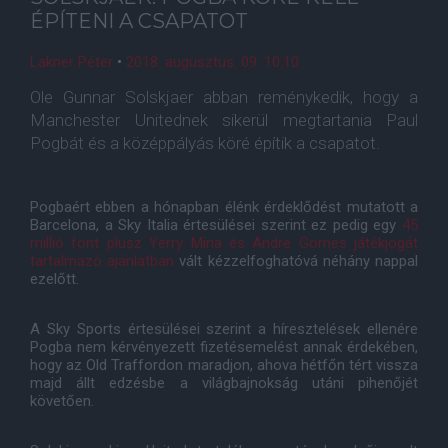
ÉPÍTENI A CSAPATOT
Lakner Péter
•
2018. augusztus. 09. 10:10
Ole Gunnar Solskjaer abban reménykedik, hogy a
Manchester Unitednek sikerül megtartania Paul
Pogbát és a középpályás köré építik a csapatot.
Pogbaért ebben a hónapban élénk érdeklődést mutatott a
Barcelona, a Sky Italia értesülései szerint ez pedig egy
45
millió font plusz Yerry Mina és Andre Gomes játékjogát
tartalmazó ajánlatban
vált kézzelfoghatóvá néhány nappal
ezelőtt.
A Sky Sports értesülései szerint a híresztelések ellenére
Pogba nem kérvényezett fizetésemelést annak érdekében,
hogy az Old Traffordon maradjon, ahova hétfőn tért vissza
majd állt edzésbe a világbajnokság utáni pihenőjét
követően.