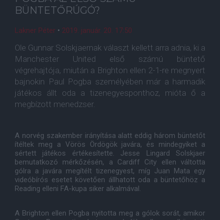
BÜNTETŐRÚGÓ?
Lakner Péter
•
2019. január. 20. 17:50
Ole Gunnar Solskjaernak választ kellett arra adnia, ki a
Manchester United első számú büntető
végrehajtója, miután a Brighton ellen 2-1-re megnyert
bajnokin Paul Pogba személyében már a harmadik
játékos állt oda a tizenegyesponthoz, mióta ő a
megbízott menedzser.
A norvég szakember irányítása alatt eddig három büntetőt
ítéltek meg a Vörös Ördögök javára, és mindegyiket a
sértett játékos értékesítette. Jesse Lingard Solskjaer
bemutatkozó mérkőzésén, a Cardiff City ellen váltotta
gólra a javára megítélt tizenegyest, míg Juan Mata egy
videóbírós esetet követően állhatott oda a büntetőhöz a
Reading elleni FA-kupa siker alkalmával.
A Brighton ellen Pogba nyitotta meg a gólok sorát, amikor