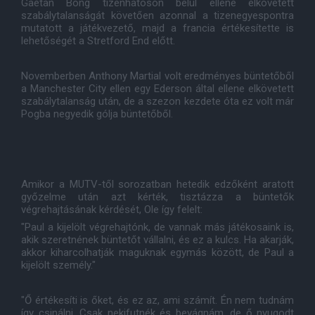
Gaetan Bong tizenhatoson belül ellene elkövetett
szabálytalanságát követően azonnal a tizenegyespontra
mutatott a játékvezető, majd a francia értékesítette is
lehetőségét a Stretford End előtt.
Novemberben Anthony Martial volt eredményes büntetőből
a Manchester City ellen egy Ederson által ellene elkövetett
szabálytalanság után, de a szezon kezdete óta ez volt már
Pogba negyedik gólja büntetőből.
Amikor a MUTV-től sorozatban hetedik edzőként aratott
győzelme után azt kérték, tisztázza a büntetők
végrehajtásának kérdését, Ole így felelt:
"Paul a kijelölt végrehajtónk, de vannak más játékosaink is,
akik szeretnének büntetőt vállalni, és ez a kulcs. Ha akarják,
akkor kiharcolhatják maguknak egymás között, de Paul a
kijelölt személy."
"Ő értékesíti is őket, és ez az, ami számít. Én nem tudnám
így csinálni. Csak nekifutnék és bevágnám, de ő nyugodt