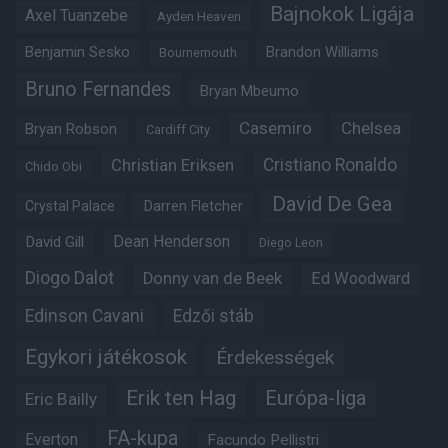
Bajnokok Ligája
Axel Tuanzebe
Ayden Heaven
Benjamin Sesko
Brandon Williams
Bournemouth
Bruno Fernandes
Bryan Mbeumo
Casemiro
Chelsea
Bryan Robson
Cardiff City
Christian Eriksen
Cristiano Ronaldo
Chido Obi
David De Gea
Crystal Palace
Darren Fletcher
Dean Henderson
David Gill
Diego Leon
Diogo Dalot
Donny van de Beek
Ed Woodward
Edinson Cavani
Edzői stáb
Egykori játékosok
Érdekességek
Erik ten Hag
Európa-liga
Eric Bailly
FA-kupa
Everton
Facundo Pellistri