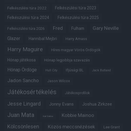
Felkészülési túra 2022
Felkészülési túra 2023
Felkészülési túra 2024
Felkészülési túra 2025
Fred
Gary Neville
Fulham
Felkészülési túra 2026
Glazer
Hannibal Mejbri
Harry Amass
Harry Maguire
Híres magyar Vörös Ördögök
Hónap játékosa
Hónap legjobbja szavazás
Hónap Ördöge
Ifjúsági BL
Hull City
Jack Butland
Jadon Sancho
Jason Wilcox
Játékosértékelés
Játékosprofilok
Jesse Lingard
Jonny Evans
Joshua Zirkzee
Juan Mata
Kobbie Mainoo
Karl Darlow
Kölcsönlesen
Közös meccsnézések
Lee Grant