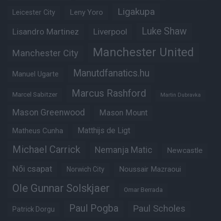
Ligakupa
Leny Yoro
Leicester City
Luke Shaw
Lisandro Martinez
Liverpool
Manchester United
Manchester City
Manutdfanatics.hu
Manuel Ugarte
Marcus Rashford
Marcel Sabitzer
Martin Dubravka
Mason Greenwood
Mason Mount
Matheus Cunha
Matthijs de Ligt
Michael Carrick
Nemanja Matic
Newcastle
Női csapat
Noussair Mazraoui
Norwich City
Ole Gunnar Solskjaer
Omar Berrada
Paul Pogba
Paul Scholes
Patrick Dorgu