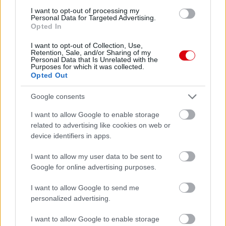
I want to opt-out of processing my
Paris Saint-Germain
vs
Personal Data for Targeted Advertising.
Opted In
Manchester United
I want to opt-out of Collection, Use,
Felkészülési szezon 4. mérkőzés
Retention, Sale, and/or Sharing of my
Personal Data that Is Unrelated with the
Nya Ullevi, Göteborg
Purposes for which it was collected.
2026-08-08 17:00
Opted Out
0 nap 20 óra 22 perc 3 másodperc
Google consents
I want to allow Google to enable storage
Leeds United
vs
Manchester United
2026-08-12 20:30
related to advertising like cookies on web or
device identifiers in apps.
AC Milan
vs
Manchester United
2026-08-15 18:00
I want to allow my user data to be sent to
ELŐZŐ MÉRKŐZÉSEK
Google for online advertising purposes.
I want to allow Google to send me
Támogatás
personalized advertising.
I want to allow Google to enable storage