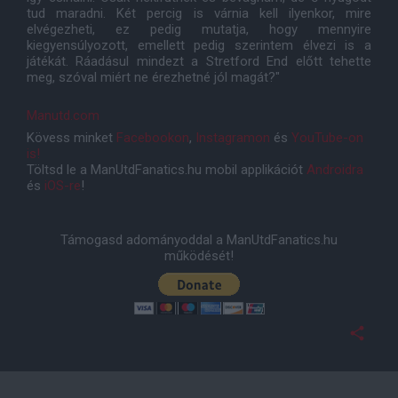
tud maradni. Két percig is várnia kell ilyenkor, mire
elvégezheti, ez pedig mutatja, hogy mennyire
kiegyensúlyozott, emellett pedig szerintem élvezi is a
játékát. Ráadásul mindezt a Stretford End előtt tehette
meg, szóval miért ne érezhetné jól magát?"
Manutd.com
Kövess minket
Facebookon
,
Instagramon
és
YouTube-on
is!
Töltsd le a ManUtdFanatics.hu mobil applikációt
Androidra
és
iOS-re
!
Támogasd adományoddal a ManUtdFanatics.hu
működését!