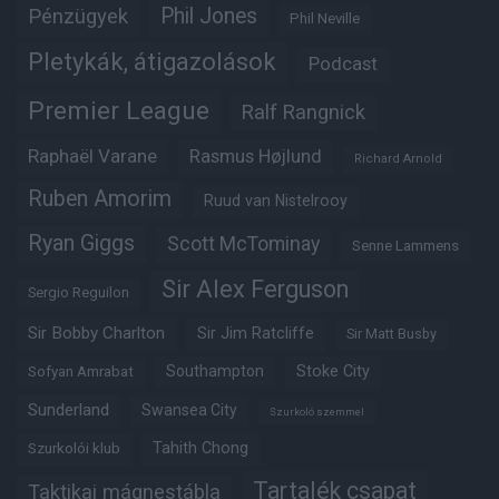
Phil Jones
Pénzügyek
Phil Neville
Pletykák, átigazolások
Podcast
Premier League
Ralf Rangnick
Raphaël Varane
Rasmus Højlund
Richard Arnold
Ruben Amorim
Ruud van Nistelrooy
Ryan Giggs
Scott McTominay
Senne Lammens
Sir Alex Ferguson
Sergio Reguilon
Sir Bobby Charlton
Sir Jim Ratcliffe
Sir Matt Busby
Southampton
Stoke City
Sofyan Amrabat
Sunderland
Swansea City
Szurkoló szemmel
Tahith Chong
Szurkolói klub
Tartalék csapat
Taktikai mágnestábla