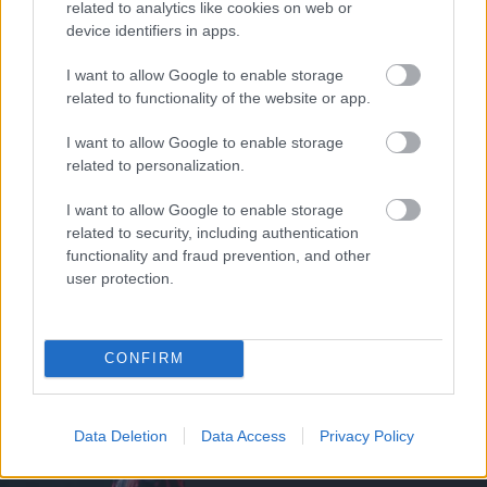
related to analytics like cookies on web or
Támogasd adományoddal
device identifiers in apps.
a ManUtdFanatics.hu működését!
I want to allow Google to enable storage
related to functionality of the website or app.
I want to allow Google to enable storage
related to personalization.
Kapcsolódó hírek
I want to allow Google to enable storage
related to security, including authentication
functionality and fraud prevention, and other
PAUL POGBA
user protection.
CONFIRM
POGBA: MEG AKAROM
MUTATNI A UNITEDNEK,
HOGY HIBÁZTAK
Data Deletion
Data Access
Privacy Policy