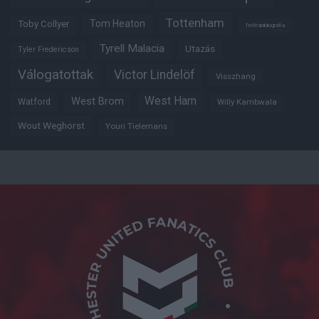
Tottenham
Tom Heaton
Toby Collyer
Trófeabibliográfia
Tyrell Malacia
Utazás
Tyler Fredericson
Válogatottak
Victor Lindelöf
Visszhang
West Ham
West Brom
Watford
Willy Kambwala
Wout Weghorst
Youri Tielemans