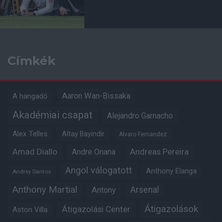
Címkék
Aaron Wan-Bissaka
A hangadó
Akadémiai csapat
Alejandro Garnacho
Alex Telles
Altay Bayindir
Alvaro Fernandez
Amad Diallo
Andre Onana
Andreas Pereira
Angol válogatott
Anthony Elanga
Andrey Santos
Anthony Martial
Arsenal
Antony
Átigazolások
Átigazolási Center
Aston Villa