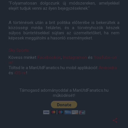
"Folyamatosan dolgozunk új módszereken, amelyekkel
elejét tudjuk venni az ilyen bejegyzéseknek."
A történések után a brit politika előterébe is bekerültek a
közösségi média felületei, és a törvényhozók készek
súlyos büntetésekkel sújtani az üzemeltetőket, ha nem
képesek meggátolni a hasonló eseményeket.
Sky Sports
Kövess minket
Facebookon
,
Instagramon
és
YouTube-on
is!
Töltsd le a ManUtdFanatics.hu mobil applikációt
Androidra
és
iOS-re
!
Támogasd adományoddal a ManUtdFanatics.hu
működését!