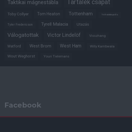
Tartalék csapat
Taktikai mágnestábla
Tottenham
Tom Heaton
Toby Collyer
Trófeabibliográfia
Tyrell Malacia
Utazás
Tyler Fredericson
Válogatottak
Victor Lindelöf
Visszhang
West Ham
West Brom
Watford
Willy Kambwala
Wout Weghorst
Youri Tielemans