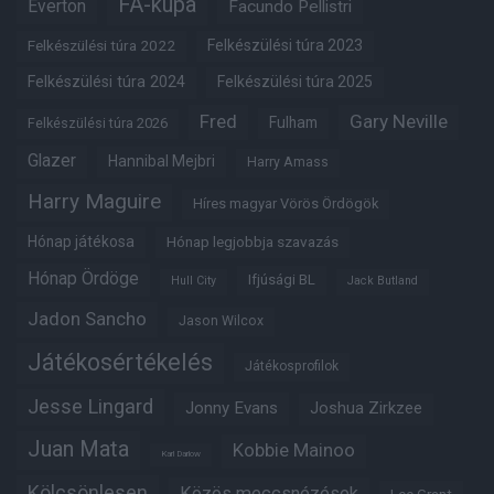
FA-kupa
Everton
Facundo Pellistri
Felkészülési túra 2022
Felkészülési túra 2023
Felkészülési túra 2024
Felkészülési túra 2025
Fred
Gary Neville
Fulham
Felkészülési túra 2026
Glazer
Hannibal Mejbri
Harry Amass
Harry Maguire
Híres magyar Vörös Ördögök
Hónap játékosa
Hónap legjobbja szavazás
Hónap Ördöge
Ifjúsági BL
Hull City
Jack Butland
Jadon Sancho
Jason Wilcox
Játékosértékelés
Játékosprofilok
Jesse Lingard
Jonny Evans
Joshua Zirkzee
Juan Mata
Kobbie Mainoo
Karl Darlow
Kölcsönlesen
Közös meccsnézések