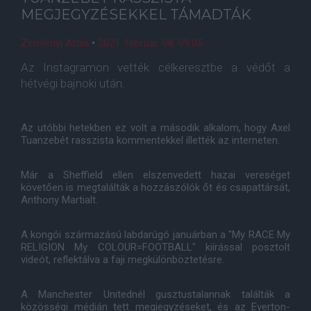
MEGJEGYZÉSEKKEL TÁMADTÁK
Zemlényi Attila
•
2021. február. 08. 09:05
Az Instagramon vették célkeresztbe a védőt a
hétvégi bajnoki után.
Az utóbbi hetekben ez volt a második alkalom, hogy Axel
Tuanzebét rasszista kommentekkel illették az interneten.
Már a Sheffield ellen elszenvedett hazai vereséget
követően is megtalálták a hozzászólók őt és csapattársát,
Anthony Martialt.
A kongói származású labdarúgó januárban a "My RACE My
RELIGION My COLOUR=FOOTBALL" kiírással posztolt
videót, reflektálva a faji megkülönböztetésre.
A Manchester Unitednél gusztustalannak találták a
közösségi médián tett megjegyzéseket, és az Everton-