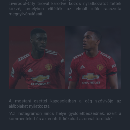
Liverpool-City trióval karöltve közös nyilatkozatot tettek
közzé, amelyben elítélték az elmúlt idők rasszista
megnyilvánulásait.
A mostani esettel kapcsolatban a cég szóvivője az
alábbiakat nyilatkozta:
"Az Instagramon nincs helye gyűlöletbeszédnek, ezért a
kommenteket és az érintett fiókokat azonnal töröltük."