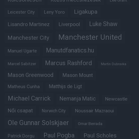
Lee Grant
Ligakupa
Leny Yoro
Leicester City
Luke Shaw
Lisandro Martinez
Liverpool
Manchester United
Manchester City
Manutdfanatics.hu
Manuel Ugarte
Marcus Rashford
Marcel Sabitzer
Martin Dubravka
Mason Greenwood
Mason Mount
Matheus Cunha
Matthijs de Ligt
Michael Carrick
Nemanja Matic
Newcastle
Női csapat
Noussair Mazraoui
Norwich City
Ole Gunnar Solskjaer
Omar Berrada
Paul Pogba
Paul Scholes
Patrick Dorgu