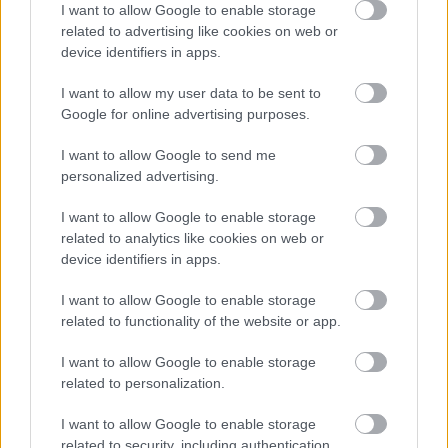
I want to allow Google to enable storage
related to advertising like cookies on web or
device identifiers in apps.
Támogasd adományoddal
a ManUtdFanatics.hu működését!
I want to allow my user data to be sent to
Google for online advertising purposes.
I want to allow Google to send me
personalized advertising.
I want to allow Google to enable storage
Kapcsolódó hírek
related to analytics like cookies on web or
device identifiers in apps.
AXEL TUANZEBE
I want to allow Google to enable storage
related to functionality of the website or app.
I want to allow Google to enable storage
related to personalization.
AXEL TUANZEBE AZ
IPSWICH JÁTÉKOSA LETT
I want to allow Google to enable storage
related to security, including authentication