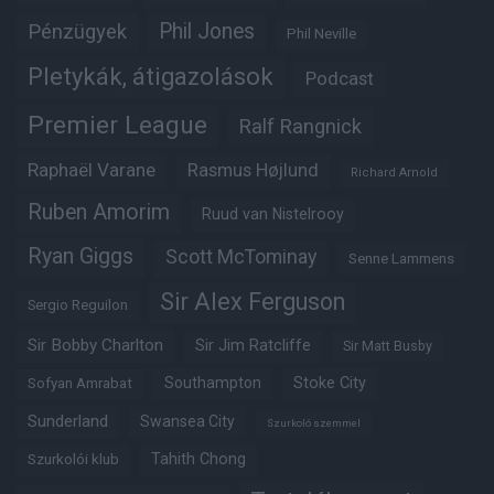
Phil Jones
Pénzügyek
Phil Neville
Pletykák, átigazolások
Podcast
Premier League
Ralf Rangnick
Raphaël Varane
Rasmus Højlund
Richard Arnold
Ruben Amorim
Ruud van Nistelrooy
Ryan Giggs
Scott McTominay
Senne Lammens
Sir Alex Ferguson
Sergio Reguilon
Sir Bobby Charlton
Sir Jim Ratcliffe
Sir Matt Busby
Southampton
Stoke City
Sofyan Amrabat
Sunderland
Swansea City
Szurkoló szemmel
Tahith Chong
Szurkolói klub