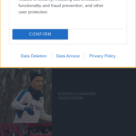
functionality and fraud prevention, and other
user protection.
CONFIRM
HIVATALOS: TUANZEBE A
STOKE-HOZ KERÜL
KÖLCSÖNBE
Data Deletion
Data Access
Privacy Policy
KÖZELEG A HIÁNYZÓK
VISSZATÉRÉSE