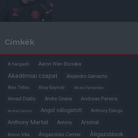
Címkék
Aaron Wan-Bissaka
A hangadó
Akadémiai csapat
Alejandro Garnacho
Alex Telles
Altay Bayindir
Alvaro Fernandez
Amad Diallo
Andre Onana
Andreas Pereira
Angol válogatott
Anthony Elanga
Andrey Santos
Anthony Martial
Arsenal
Antony
Átigazolások
Átigazolási Center
Aston Villa