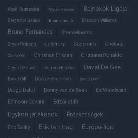
Bajnokok Ligája
Axel Tuanzebe
Ayden Heaven
Benjamin Sesko
Brandon Williams
Bournemouth
Bruno Fernandes
Bryan Mbeumo
Casemiro
Chelsea
Bryan Robson
Cardiff City
Christian Eriksen
Cristiano Ronaldo
Chido Obi
David De Gea
Crystal Palace
Darren Fletcher
Dean Henderson
David Gill
Diego Leon
Diogo Dalot
Donny van de Beek
Ed Woodward
Edinson Cavani
Edzői stáb
Egykori játékosok
Érdekességek
Erik ten Hag
Európa-liga
Eric Bailly