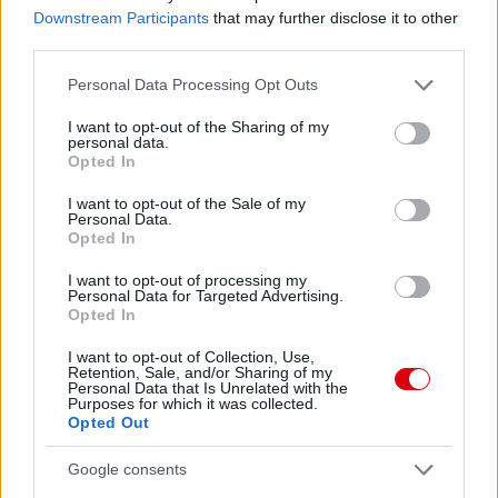
Downstream Participants
that may further disclose it to other
third parties.
Paris Saint-Germain
vs
Please note that this website/app uses one or more Google
Personal Data Processing Opt Outs
services and may gather and store information including but
Manchester United
not limited to your visit or usage behaviour. You may click to
I want to opt-out of the Sharing of my
personal data.
grant or deny consent to Google and its third-party tags to
Opted In
Felkészülési szezon 4. mérkőzés
use your data for below specified purposes in below Google
Nya Ullevi, Göteborg
consent section.
2026-08-08 17:00
I want to opt-out of the Sale of my
Personal Data.
Opted In
2 nap 4 óra 44 perc 50 másodperc
I want to opt-out of processing my
Personal Data for Targeted Advertising.
Opted In
Leeds United
vs
Manchester United
2026-08-12 20:30
I want to opt-out of Collection, Use,
AC Milan
vs
Manchester United
2026-08-15 18:00
Retention, Sale, and/or Sharing of my
Personal Data that Is Unrelated with the
Purposes for which it was collected.
ELŐZŐ MÉRKŐZÉSEK
Opted Out
Google consents
Támogatás