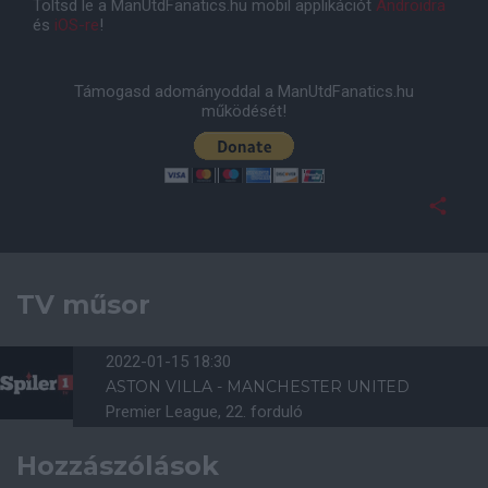
Töltsd le a ManUtdFanatics.hu mobil applikációt
Androidra
és
iOS-re
!
Támogasd adományoddal a ManUtdFanatics.hu
működését!
TV műsor
2022-01-15 18:30
ASTON VILLA - MANCHESTER UNITED
Premier League, 22. forduló
Hozzászólások