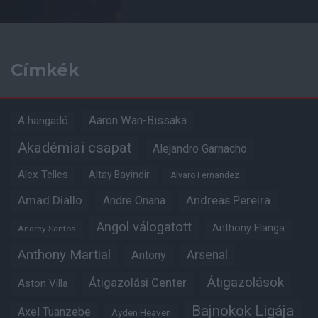
Címkék
Aaron Wan-Bissaka
A hangadó
Akadémiai csapat
Alejandro Garnacho
Alex Telles
Altay Bayindir
Alvaro Fernandez
Amad Diallo
Andre Onana
Andreas Pereira
Angol válogatott
Anthony Elanga
Andrey Santos
Anthony Martial
Arsenal
Antony
Átigazolások
Átigazolási Center
Aston Villa
Bajnokok Ligája
Axel Tuanzebe
Ayden Heaven