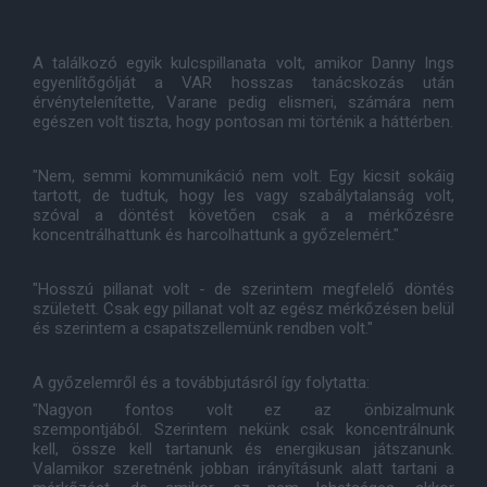
A találkozó egyik kulcspillanata volt, amikor Danny Ings
egyenlítőgólját a VAR hosszas tanácskozás után
érvénytelenítette, Varane pedig elismeri, számára nem
egészen volt tiszta, hogy pontosan mi történik a háttérben.
"Nem, semmi kommunikáció nem volt. Egy kicsit sokáig
tartott, de tudtuk, hogy les vagy szabálytalanság volt,
szóval a döntést követően csak a a mérkőzésre
koncentrálhattunk és harcolhattunk a győzelemért."
"Hosszú pillanat volt - de szerintem megfelelő döntés
született. Csak egy pillanat volt az egész mérkőzésen belül
és szerintem a csapatszellemünk rendben volt."
A győzelemről és a továbbjutásról így folytatta:
"Nagyon fontos volt ez az önbizalmunk
szempontjából. Szerintem nekünk csak koncentrálnunk
kell, össze kell tartanunk és energikusan játszanunk.
Valamikor szeretnénk jobban irányításunk alatt tartani a