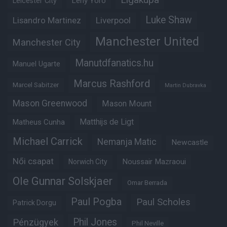
Leny Yoro
Leicester City
Luke Shaw
Lisandro Martinez
Liverpool
Manchester United
Manchester City
Manutdfanatics.hu
Manuel Ugarte
Marcus Rashford
Marcel Sabitzer
Martin Dubravka
Mason Greenwood
Mason Mount
Matheus Cunha
Matthijs de Ligt
Michael Carrick
Nemanja Matic
Newcastle
Női csapat
Noussair Mazraoui
Norwich City
Ole Gunnar Solskjaer
Omar Berrada
Paul Pogba
Paul Scholes
Patrick Dorgu
Phil Jones
Pénzügyek
Phil Neville