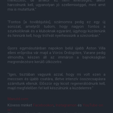
mérkőzést, de amikor ez nem lehetséges, akkor
harcolnunk kell, ugyanolyan jó szellemiséggel, mint amit
ma is mutattunk."
"Fontos [a továbbjutás], számomra pedig ez egy új
sorozat, amelyről tudom, hogy nagyon fontos a
szurkolóknak és a kluboknak egyaránt, úgyhogy küzdenünk
és hinnünk kell, hogy trófeát nyerhessünk a szezonban."
Gyors egymásutánban napokon belül újabb Aston Villa
elleni erőpróba vár majd a Vörös Ördögökre, Varane pedig
elmondta, készen áll az immáron a bajnokságban
megrendezésre kerülő ütközetre.
"Igen, tisztában vagyunk azzal, hogy mi volt ezen a
meccsen és újabb csatára, illetve intenzív összecsapásra
számítunk ellenük. Először egy kicsit regenerálódnunk kell,
majd megfelelően fel kell készülnünk a küzdelemre."
Manutd.com
Kövess minket
Facebookon
,
Instagramon
és
YouTube-on
is!