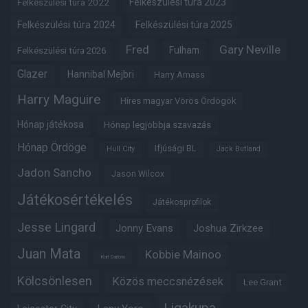
Felkészülési túra 2022
Felkészülési túra 2023
Felkészülési túra 2024
Felkészülési túra 2025
Fred
Gary Neville
Fulham
Felkészülési túra 2026
Glazer
Hannibal Mejbri
Harry Amass
Harry Maguire
Híres magyar Vörös Ördögök
Hónap játékosa
Hónap legjobbja szavazás
Hónap Ördöge
Ifjúsági BL
Hull City
Jack Butland
Jadon Sancho
Jason Wilcox
Játékosértékelés
Játékosprofilok
Jesse Lingard
Jonny Evans
Joshua Zirkzee
Juan Mata
Kobbie Mainoo
Karl Darlow
Kölcsönlesen
Közös meccsnézések
Lee Grant
Ligakupa