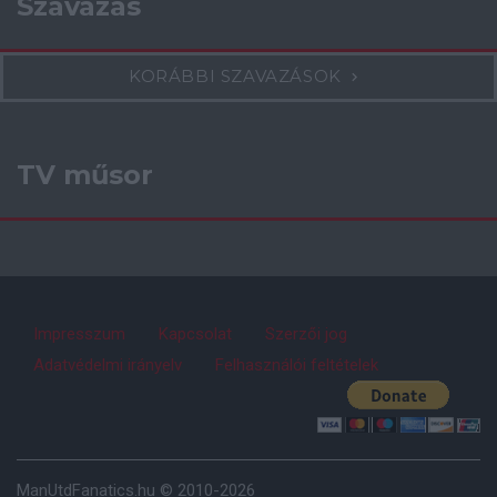
Szavazás
KORÁBBI SZAVAZÁSOK
TV műsor
Impresszum
Kapcsolat
Szerzői jog
Adatvédelmi irányelv
Felhasználói feltételek
ManUtdFanatics.hu © 2010-2026