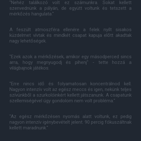
"Nehéz találkozó volt ez számunkra. Sokat kellett
szenvednünk a pályán, de együtt voltunk és tetszett a
mérkőzés hangulata."
A feszült atmoszféra ellenére a felek nyílt sisakos
küzdelmet vívtak és mindkét csapat kapuja előtt akadtak
nagy lehetőségek.
"Ezek azok a mérkőzések, amikor egy másodperced sincs
arra, hogy megnyugodj és pihenj" - tette hozzá a
világbajnok játékos.
"Erre nincs idő és folyamatosan koncentrálnod kell.
Nagyon intenzív volt az egész meccs és igen, nekünk teljes
szívünkből a szurkolóinkért kellett játszanunk. A csapatunk
szellemiségével úgy gondolom nem volt probléma."
"Az egész mérkőzésen nyomás alatt voltunk, ez pedig
nagyon intenzív igénybevételt jelent. 90 percig fókuszáltnak
kellett maradnunk."