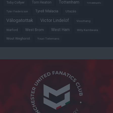
Tottenham
Tom Heaton
Toby Collyer
Trófeabibliográfia
Tyrell Malacia
Utazás
Tyler Fredericson
Válogatottak
Victor Lindelöf
Visszhang
West Ham
West Brom
Watford
Willy Kambwala
Wout Weghorst
Youri Tielemans