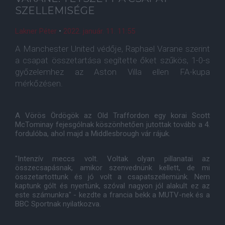
SZELLEMISÉGE
Lakner Péter
•
2022. január. 11. 11:55
A Manchester United védője, Raphael Varane szerint
a csapat összetartása segítette őket szűkös, 1-0-s
győzelemhez az Aston Villa ellen FA-kupa
mérkőzésen.
A Vörös Ördögök az Old Traffordon egy korai Scott
McTominay fejesgólnak köszönhetően jutottak tovább a 4.
fordulóba, ahol majd a Middlesbrough vár rájuk.
"Intenzív meccs volt. Voltak olyan pillanatai az
összecsapásnak, amikor szenvednünk kellett, de mi
összetartottunk és jó volt a csapatszellemünk. Nem
kaptunk gólt és nyertünk, szóval nagyon jól alakult ez az
este számunkra" - kezdte a francia bekk a MUTV-nek és a
BBC Sportnak nyilatkozva.