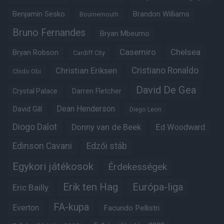
Benjamin Sesko
Brandon Williams
Bournemouth
Bruno Fernandes
Bryan Mbeumo
Casemiro
Chelsea
Bryan Robson
Cardiff City
Christian Eriksen
Cristiano Ronaldo
Chido Obi
David De Gea
Crystal Palace
Darren Fletcher
Dean Henderson
David Gill
Diego Leon
Diogo Dalot
Donny van de Beek
Ed Woodward
Edinson Cavani
Edzői stáb
Egykori játékosok
Érdekességek
Erik ten Hag
Európa-liga
Eric Bailly
FA-kupa
Everton
Facundo Pellistri