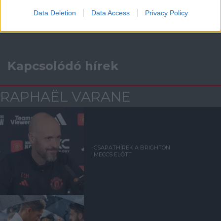
Data Deletion
Data Access
Privacy Policy
Kapcsolódó hírek
RAPHAËL VARANE
CSAPATHÍREK A BRIGHTON
MECCS ELŐTT