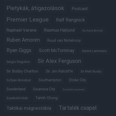
Pletykák, átigazolások
Podcast
Premier League
Ralf Rangnick
Raphaël Varane
Rasmus Højlund
Richard Arnold
Ruben Amorim
Ruud van Nistelrooy
Ryan Giggs
Scott McTominay
Senne Lammens
Sir Alex Ferguson
Sergio Reguilon
Sir Bobby Charlton
Sir Jim Ratcliffe
Sir Matt Busby
Southampton
Stoke City
Sofyan Amrabat
Sunderland
Swansea City
Szurkoló szemmel
Tahith Chong
Szurkolói klub
Tartalék csapat
Taktikai mágnestábla