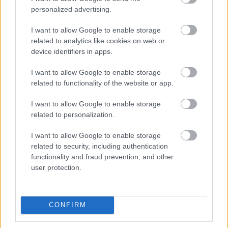
personalized advertising.
Manchester United
I want to allow Google to enable storage
Felkészülési szezon 4. mérkőzés
related to analytics like cookies on web or
Nya Ullevi, Göteborg
2026-08-08 17:00
device identifiers in apps.
I want to allow Google to enable storage
related to functionality of the website or app.
Leeds United
vs
Manchester United
2026-08-12 20:30
I want to allow Google to enable storage
AC Milan
vs
Manchester United
2026-08-15 18:00
related to personalization.
I want to allow Google to enable storage
ELŐZŐ MÉRKŐZÉSEK
related to security, including authentication
functionality and fraud prevention, and other
user protection.
Támogatás
CONFIRM
Támogasd adományoddal
a ManUtdFanatics.hu működését!