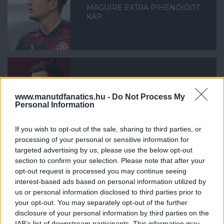
MAGUIRE EXTRA PIHENŐIDŐT
KAP
MAGUIRE: FÉLTETTEM AZ
www.manutdfanatics.hu -
Do Not Process My
ÉLETEMET
Personal Information
If you wish to opt-out of the sale, sharing to third parties, or
processing of your personal or sensitive information for
targeted advertising by us, please use the below opt-out
section to confirm your selection. Please note that after your
opt-out request is processed you may continue seeing
MAGUIRE MEGTARTHATJA A
interest-based ads based on personal information utilized by
CSAPATKAPITÁNYI SZALAGOT
us or personal information disclosed to third parties prior to
your opt-out. You may separately opt-out of the further
disclosure of your personal information by third parties on the
IAB’s list of downstream participants. This information may