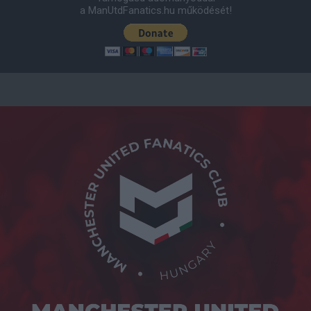
a ManUtdFanatics.hu működését!