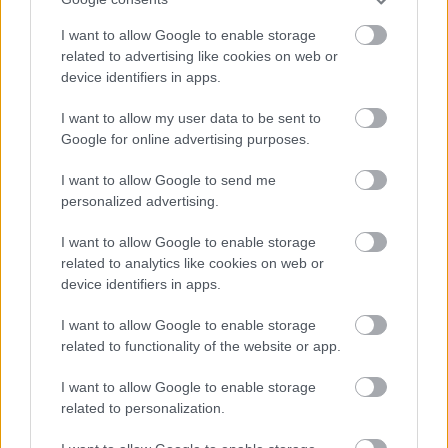
I want to allow Google to enable storage
related to advertising like cookies on web or
device identifiers in apps.
I want to allow my user data to be sent to
MAGUIRE-ÜGY: A TÁRGYALÁS
ELSŐ NAPJA
Google for online advertising purposes.
I want to allow Google to send me
personalized advertising.
I want to allow Google to enable storage
«
1
2
...
11
12
13
14
15
related to analytics like cookies on web or
device identifiers in apps.
16
17
18
19
»
I want to allow Google to enable storage
related to functionality of the website or app.
Meccs Center
I want to allow Google to enable storage
related to personalization.