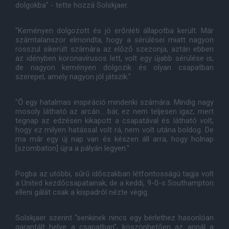
dolgokba" - tette hozzá Solskjaer.
"Keményen dolgozott és jó erőnléti állapotba került. Már
számtalanszor elmondta, hogy a sérülései miatt nagyon
rosszul sikerült számára az előző szezonja, aztán ebben
az idényben koronavírusos lett, volt egy újabb sérülése is,
de nagyon keményen dolgozik és olyan csapatban
szerepel, amely nagyon jól játszik."
"Ő egy hatalmas inspiráció mindenki számára. Mindig nagy
mosoly látható az arcán... bár, ez nem teljesen igaz, mert
tegnap az edzésen kikapott a csapatával és látható volt,
hogy ez milyen hatással volt rá, nem volt utána boldog. De
ma már egy új nap van és készen áll arra, hogy holnap
[szombaton] újra a pályán legyen."
Pogba az utóbbi, sűrű időszakban létfontosságú tagja volt
a United kezdőcsapatainak, de a keddi, 9-0-s Southampton
elleni gálát csak a kispadról nézte végig.
Solskjaer szerint "senkinek nincs egy bérlethez hasonlóan
garantált helye a csapatban", köszönhetően az annál a