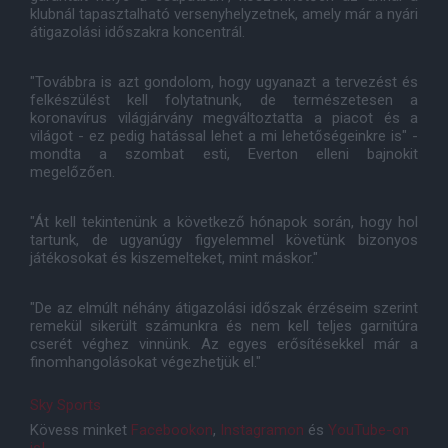
klubnál tapasztalható versenyhelyzetnek, amely már a nyári
átigazolási időszakra koncentrál.
"Továbbra is azt gondolom, hogy ugyanazt a tervezést és
felkészülést kell folytatnunk, de természetesen a
koronavírus világjárvány megváltoztatta a piacot és a
világot - ez pedig hatással lehet a mi lehetőségeinkre is" -
mondta a szombat esti, Everton elleni bajnokit
megelőzően.
"Át kell tekintenünk a következő hónapok során, hogy hol
tartunk, de ugyanúgy figyelemmel követünk bizonyos
játékosokat és kiszemelteket, mint máskor."
"De az elmúlt néhány átigazolási időszak érzéseim szerint
remekül sikerült számunkra és nem kell teljes garnitúra
cserét véghez vinnünk. Az egyes erősítésekkel már a
finomhangolásokat végezhetjük el."
Sky Sports
Kövess minket
Facebookon
,
Instagramon
és
YouTube-on