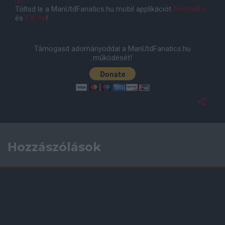
is!
Töltsd le a ManUtdFanatics.hu mobil applikációt
Androidra
és
iOS-re
!
Támogasd adományoddal a ManUtdFanatics.hu
működését!
Hozzászólások