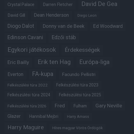
David De Gea
Crystal Palace
Darren Fletcher
Dean Henderson
David Gill
Diego Leon
Diogo Dalot
Donny van de Beek
Ed Woodward
Edinson Cavani
Edzői stáb
Egykori játékosok
Érdekességek
Erik ten Hag
Európa-liga
Eric Bailly
FA-kupa
Everton
Facundo Pellistri
Felkészülési túra 2022
Felkészülési túra 2023
Felkészülési túra 2024
Felkészülési túra 2025
Fred
Gary Neville
Fulham
Felkészülési túra 2026
Glazer
Hannibal Mejbri
Harry Amass
Harry Maguire
Híres magyar Vörös Ördögök