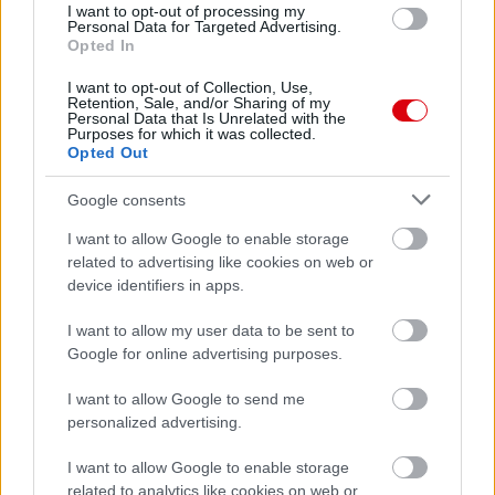
I want to opt-out of processing my
Personal Data for Targeted Advertising.
Opted In
I want to opt-out of Collection, Use,
Retention, Sale, and/or Sharing of my
Personal Data that Is Unrelated with the
Purposes for which it was collected.
Opted Out
Google consents
I want to allow Google to enable storage
Meccs Center
related to advertising like cookies on web or
device identifiers in apps.
Paris Saint-Germain
vs
I want to allow my user data to be sent to
Google for online advertising purposes.
Manchester United
I want to allow Google to send me
Felkészülési szezon 4. mérkőzés
personalized advertising.
Nya Ullevi, Göteborg
2026-08-08 17:00
I want to allow Google to enable storage
related to analytics like cookies on web or