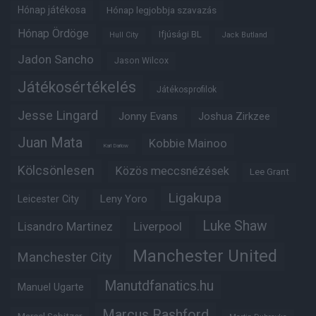
Hónap játékosa
Hónap legjobbja szavazás
Hónap Ördöge
Ifjúsági BL
Hull City
Jack Butland
Jadon Sancho
Jason Wilcox
Játékosértékelés
Játékosprofilok
Jesse Lingard
Jonny Evans
Joshua Zirkzee
Juan Mata
Kobbie Mainoo
Karl Darlow
Kölcsönlesen
Közös meccsnézések
Lee Grant
Ligakupa
Leny Yoro
Leicester City
Luke Shaw
Lisandro Martinez
Liverpool
Manchester United
Manchester City
Manutdfanatics.hu
Manuel Ugarte
Marcus Rashford