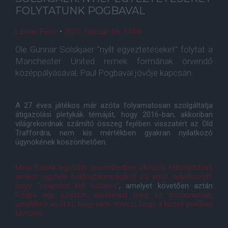
FOLYTATUNK POGBAVAL
Lakner Péter
•
2021. február. 06. 14:00
Ole Gunnar Solskjaer "nyílt egyeztetéseket" folytat a
Manchester United remek formának örvendő
középpályásával, Paul Pogbaval jövője kapcsán.
A 27 éves játékos már azóta folyamatosan szolgáltatja
átigazolási pletykák témáját, hogy 2016-ban, akkoriban
világrekordnak számító összeg fejében visszatért az Old
Traffordra, nem kis mértékben gyakran nyilatkozó
ügynökének köszönhetően.
Mino Raiola legutóbb decemberben okozott felbolydulást,
amikor ügyfele boldogtalanságáról és arról nyilatkozott,
hogy "csapatot kell váltania"
, amelyet követően aztán
Pogba egy posztot jelentetett meg az Instagramon,
amelyben arról írt, hogy nem tervezi, hogy a közeli jövőben
távozna
.