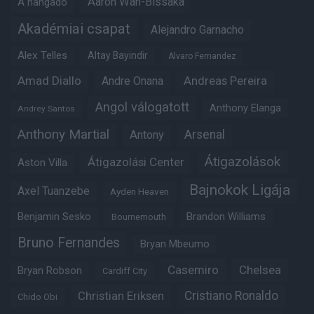
Aaron Wan-Bissaka
A hangadó
Akadémiai csapat
Alejandro Garnacho
Alex Telles
Altay Bayindir
Alvaro Fernandez
Amad Diallo
Andre Onana
Andreas Pereira
Angol válogatott
Anthony Elanga
Andrey Santos
Anthony Martial
Arsenal
Antony
Átigazolások
Átigazolási Center
Aston Villa
Bajnokok Ligája
Axel Tuanzebe
Ayden Heaven
Benjamin Sesko
Brandon Williams
Bournemouth
Bruno Fernandes
Bryan Mbeumo
Casemiro
Chelsea
Bryan Robson
Cardiff City
Christian Eriksen
Cristiano Ronaldo
Chido Obi