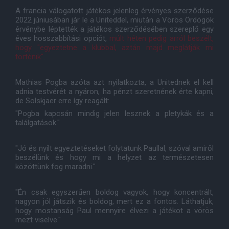
A francia válogatott játékos jelenleg érvényes szerződése
2022 júniusában jár le a Uniteddel, miután a Vörös Ördögök
érvénybe léptették a játékos szerződésében szereplő egy
éves hosszabbítási opciót,
múlt héten pedig arról beszélt,
hogy "egyeztetne a klubbal, aztán majd meglátják mi
történik"
.
Mathias Pogba azóta azt nyilatkozta, a Unitednek el kell
adnia testvérét a nyáron, ha pénzt szeretnének érte kapni,
de Solskjaer erre így reagált:
"Pogba kapcsán mindig jelen lesznek a pletykák és a
találgatások."
"Jó és nyílt egyeztetéseket folytatunk Paullal, szóval amiről
beszélünk és hogy mi a helyzet az természetesen
közöttünk fog maradni."
"Én csak egyszerűen boldog vagyok, hogy koncentrált,
nagyon jól játszik és boldog, mert ez a fontos. Láthatjuk,
hogy mostanság Paul mennyire élvezi a játékot a vörös
mezt viselve."