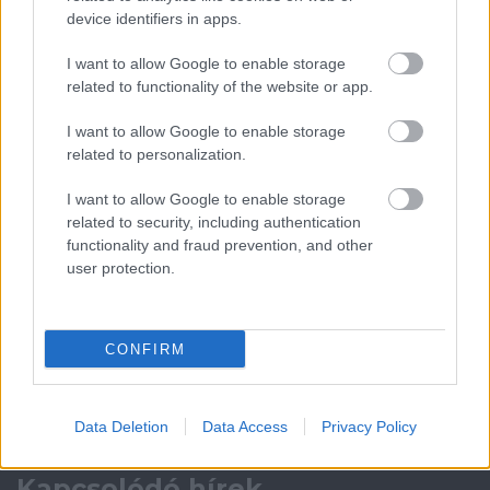
device identifiers in apps.
Leeds United
vs
Manchester United
2026-08-12 20:30
I want to allow Google to enable storage
related to functionality of the website or app.
AC Milan
vs
Manchester United
2026-08-15 18:00
I want to allow Google to enable storage
ELŐZŐ MÉRKŐZÉSEK
related to personalization.
I want to allow Google to enable storage
Támogatás
related to security, including authentication
functionality and fraud prevention, and other
user protection.
Támogasd adományoddal
a ManUtdFanatics.hu működését!
CONFIRM
Data Deletion
Data Access
Privacy Policy
Kapcsolódó hírek