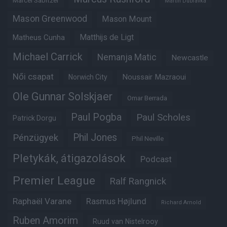
Marcel Sabitzer
Martin Dubravka
Mason Greenwood
Mason Mount
Matheus Cunha
Matthijs de Ligt
Michael Carrick
Nemanja Matic
Newcastle
Női csapat
Noussair Mazraoui
Norwich City
Ole Gunnar Solskjaer
Omar Berrada
Paul Pogba
Paul Scholes
Patrick Dorgu
Phil Jones
Pénzügyek
Phil Neville
Pletykák, átigazolások
Podcast
Premier League
Ralf Rangnick
Raphaël Varane
Rasmus Højlund
Richard Arnold
Ruben Amorim
Ruud van Nistelrooy