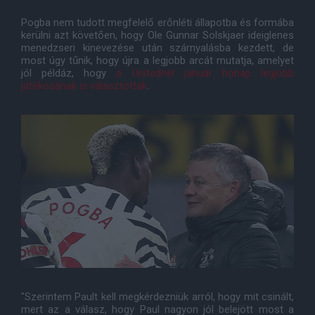
Pogba nem tudott megfelelő erőnléti állapotba és formába
kerülni azt követően, hogy Ole Gunnar Solskjaer ideiglenes
menedzseri kinevezése után szárnyalásba kezdett, de
most úgy tűnik, hogy újra a legjobb arcát mutatja, amelyet
jól példáz, hogy
a Unitednél január hónap legjobb
játékosának is választották
.
"Szerintem Pault kell megkérdezniük arról, hogy mit csinált,
mert az a válasz, hogy Paul nagyon jól belejött most a